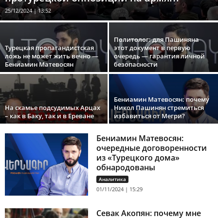
25/12/2024 | 13:52
Политолог: для Пашиняна
Турецкая пропагандистская
этот документ в первую
ложь не может жить вечно —
очередь — гарантия личной
Бениамин Матевосян
безопасности
Бениамин Матевосян: почему
На скамье подсудимых Арцах
Никол Пашинян стремиться
– как в Баку, так и в Ереване
избавиться от Мегри?
Бениамин Матевосян:
очередные договоренности
из «Турецкого дома»
обнародованы
Аналитика
01/11/2024 | 15:29
Севак Акопян: почему мне