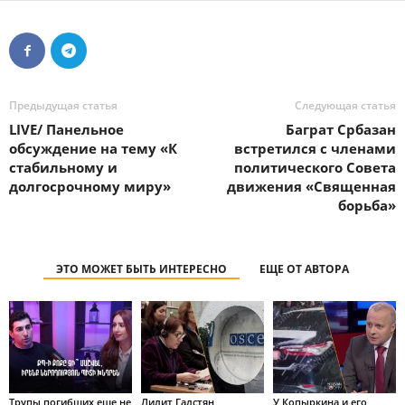
Предыдущая статья
Следующая статья
LIVE/ Панельное
Баграт Србазан
обсуждение на тему «К
встретился с членами
стабильному и
политического Совета
долгосрочному миру»
движения «Священная
борьба»
ЭТО МОЖЕТ БЫТЬ ИНТЕРЕСНО
ЕЩЕ ОТ АВТОРА
Трупы погибших еще не
Лилит Галстян
У Копыркина и его