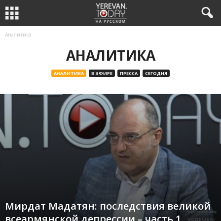
Аналитика
АНАЛИТИКА
АНАЛИТИКА
В ЭФИРЕ
ПРЕССА
СЕГОДНЯ
Мирдат Мадатян: последствия великой
всеармянской депрессии – часть 1