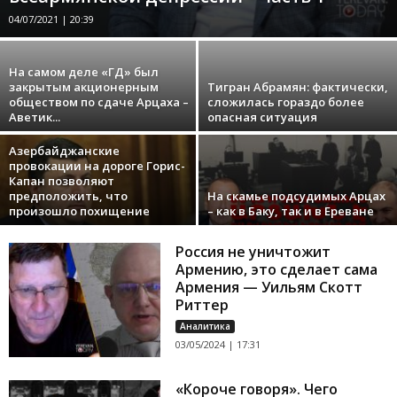
04/07/2021 | 20:39
На самом деле «ГД» был
закрытым акционерным
Тигран Абрамян: фактически,
обществом по сдаче Арцаха –
сложилась гораздо более
Аветик...
опасная ситуация
Азербайджанские
провокации на дороге Горис-
Капан позволяют
предположить, что
На скамье подсудимых Арцах
произошло похищение
– как в Баку, так и в Ереване
Россия не уничтожит
Армению, это сделает сама
Армения — Уильям Скотт
Риттер
Аналитика
03/05/2024 | 17:31
«Короче говоря». Чего