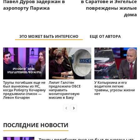
Павел Дуров задержан в
в Саратове и Энгельсе
аэропорту Парижа
повреждены жилые
дома
ЭТО МОЖЕТ БЫТЬ ИНТЕРЕСНО
ЕЩЕ ОТ АВТОРА
Трупы погибших еще не
Лилит Галстян
У Копыркина и его
был вынесены из НС,
предложила ОБСЕ
водителя легкие
когда Роберту Кочаряну
направить
травмы, угрозы жизни
предъявили список —
мониторинговую
нет
Левон Кочарян
миссию в Баку
ПОСЛЕДНИЕ НОВОСТИ
Трупы погибших еще не был вынесены из