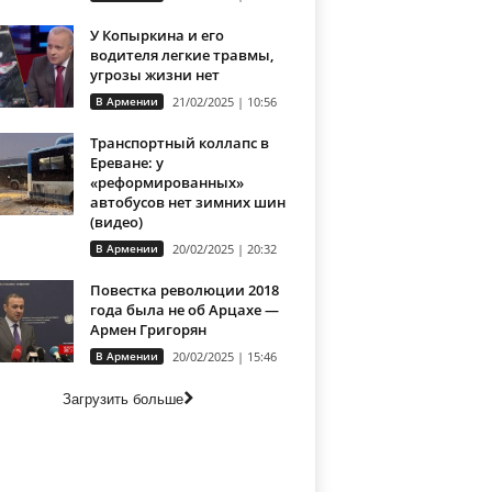
У Копыркина и его
водителя легкие травмы,
угрозы жизни нет
В Армении
21/02/2025 | 10:56
Транспортный коллапс в
Ереване: у
«реформированных»
автобусов нет зимних шин
(видео)
В Армении
20/02/2025 | 20:32
Повестка революции 2018
года была не об Арцахе —
Армен Григорян
В Армении
20/02/2025 | 15:46
Загрузить больше