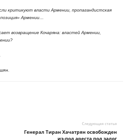
сли критикуют власти Армении, пропагандистская
ппозиция» Армении…
асает возвращение Кочаряна: властей Армении,
мении?
…
шян.
Следующая статья
Генерал Тиран Хачатрян освобожден
из-под ареста под залог