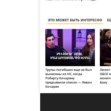
ЭТО МОЖЕТ БЫТЬ ИНТЕРЕСНО
Е
Трупы погибших еще не был
Лилит 
вынесены из НС, когда
ОБСЕ 
Роберту Кочаряну
монит
предъявили список — Левон
Баку
Кочарян