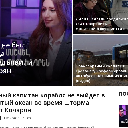
Лилит Галстян предложи
ОБСЕ направить
мониторинговую миссию в
 не был
да
редъявили
Транспортный коллапс в
рян
Ереване: у «реформирова
автобусов нет зимних ши
(видео)
ПО
ый капитан корабля не выйдет в
тый океан во время шторма —
т Кочарян
17/02/2025 | 13:00
ановится многополярным. И что делает сейчас Армения?