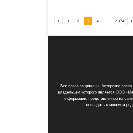
...
1
2
3
4
2 374
Все права защищены. Авторские права 
владельцем которого является ООО «Мед
информации, представленной на сайте
совпадать с мнением ред