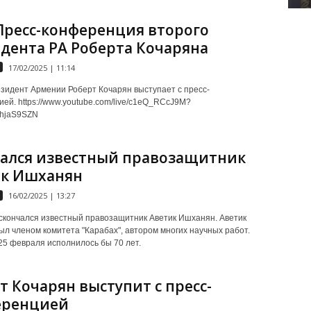
 Пресс-конференция второго
дента РА Роберта Кочаряна
17/02/2025 | 11:14
зидент Армении Роберт Кочарян выступает с пресс-
ей. https://www.youtube.com/live/c1eQ_RCcJ9M?
FYhjaS9SZN
ался известный правозащитник
ик Ишханян
16/02/2025 | 13:27
скончался известный правозащитник Аветик Ишханян. Аветик
л членом комитета "Карабах", автором многих научных работ.
25 февраля исполнилось бы 70 лет.
т Кочарян выступит с пресс-
еренцией