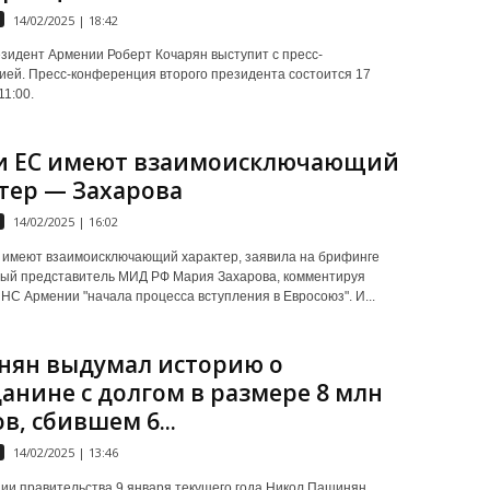
14/02/2025 | 18:42
зидент Армении Роберт Кочарян выступит с пресс-
ей. Пресс-конференция второго президента состоится 17
 11:00.
и ЕС имеют взаимоисключающий
тер — Захарова
14/02/2025 | 16:02
имеют взаимоисключающий характер, заявила на брифинге
ый представитель МИД РФ Мария Захарова, комментируя
НС Армении "начала процесса вступления в Евросоюз". И...
ян выдумал историю о
анине с долгом в размере 8 млн
в, сбившем 6...
14/02/2025 | 13:46
ии правительства 9 января текущего года Никол Пашинян,