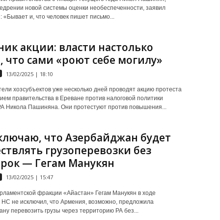
недрении новой системы оценки необеспеченности, заявил
 «Бывает и, что человек пишет письмо...
ник акции: власти настолько
, что сами «роют себе могилу»
13/02/2025 | 18:10
ели хозсубъектов уже несколько дней проводят акцию протеста
ием правительства в Ереване против налоговой политики
А Никола Пашиняна. Они протестуют против повышения...
ключаю, что Азербайджан будет
ствлять грузоперевозки без
рок — Гегам Манукян
13/02/2025 | 15:47
рламентской фракции «Айастан» Гегам Манукян в ходе
 НС не исключил, что Армения, возможно, предложила
ну перевозить грузы через территорию РА без...