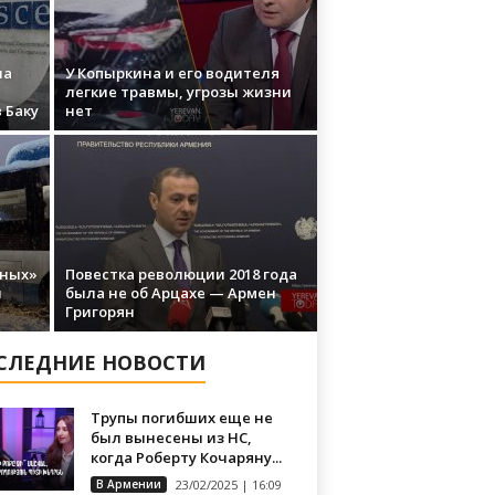
ла
У Копыркина и его водителя
легкие травмы, угрозы жизни
 Баку
нет
нных»
Повестка революции 2018 года
н
была не об Арцахе — Армен
Григорян
СЛЕДНИЕ НОВОСТИ
Трупы погибших еще не
был вынесены из НС,
когда Роберту Кочаряну...
В Армении
23/02/2025 | 16:09