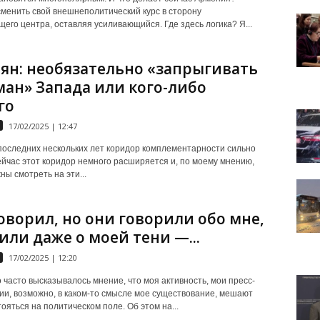
менить свой внешнеполитический курс в сторону
его центра, оставляя усиливающийся. Где здесь логика? Я...
ян: необязательно «запрыгивать
ман» Запада или кого-либо
го
17/02/2025 | 12:47
последних нескольких лет коридор комплементарности сильно
ейчас этот коридор немного расширяется и, по моему мнению,
ны смотреть на эти...
говорил, но они говорили обо мне,
или даже о моей тени —...
17/02/2025 | 12:20
 часто высказывалось мнение, что моя активность, мои пресс-
и, возможно, в каком-то смысле мое существование, мешают
ояться на политическом поле. Об этом на...