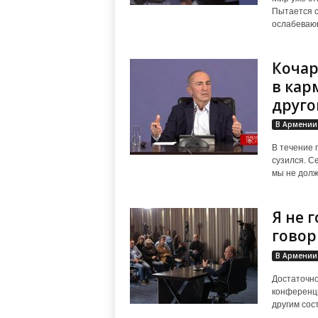
Пытается с
ослабевающ
Кочар
в кар
друго
В Армении
В течение 
сузился. С
мы не долж
Я не 
говор
В Армении
Достаточно
конференци
другим сост