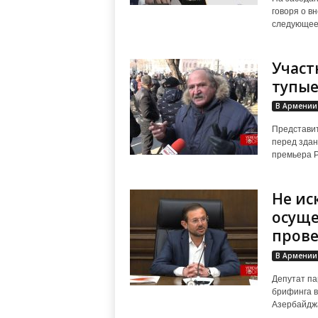
говоря о в
следующее:
Участ
тупые
В Армении
Представит
перед здан
премьера Р
Не ис
осуще
прове
В Армении
Депутат па
брифинга в
Азербайджа