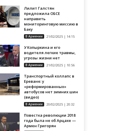
Лилит Галстян
предложила ОБСЕ
направить
мониторинговую миссию в
Баку
В Армении
21/02/2025 | 14:15
У Копыркина и его
водителя легкие травмы,
угрозы жизни нет
В Армении
21/02/2025 | 10:56
Транспортный коллапс в
Ереване: у
«реформированных»
автобусов нет зимних шин
(видео)
В Армении
20/02/2025 | 20:32
Повестка революции 2018
года была не об Арцахе —
Армен Григорян