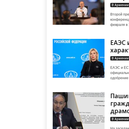
В Армении
Второй пре
конференци
февраля в
ЕАЭС 
харак
В Армении
ЕАЭС и ЕС 
официальн
одобрение 
Пашин
гражд
драмо
В Армении
На заседан