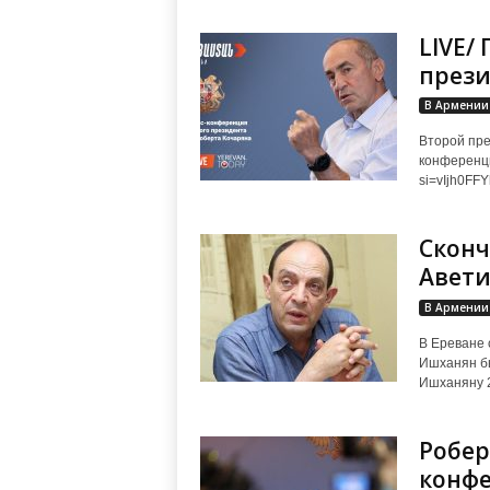
LIVE/
прези
В Армении
Второй пре
конференци
si=vIjh0F
Сконч
Авет
В Армении
В Ереване 
Ишханян бы
Ишханяну 
Робер
конф