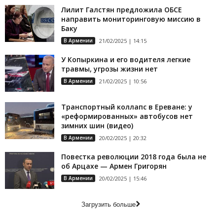
Лилит Галстян предложила ОБСЕ
направить мониторинговую миссию в
Баку
В Армении
21/02/2025 | 14:15
У Копыркина и его водителя легкие
травмы, угрозы жизни нет
В Армении
21/02/2025 | 10:56
Транспортный коллапс в Ереване: у
«реформированных» автобусов нет
зимних шин (видео)
В Армении
20/02/2025 | 20:32
Повестка революции 2018 года была не
об Арцахе — Армен Григорян
В Армении
20/02/2025 | 15:46
Загрузить больше