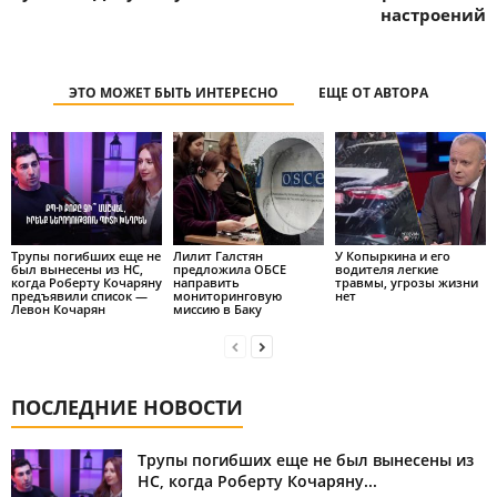
настроений
ЭТО МОЖЕТ БЫТЬ ИНТЕРЕСНО
ЕЩЕ ОТ АВТОРА
Трупы погибших еще не
Лилит Галстян
У Копыркина и его
был вынесены из НС,
предложила ОБСЕ
водителя легкие
когда Роберту Кочаряну
направить
травмы, угрозы жизни
предъявили список —
мониторинговую
нет
Левон Кочарян
миссию в Баку
ПОСЛЕДНИЕ НОВОСТИ
Трупы погибших еще не был вынесены из
НС, когда Роберту Кочаряну...