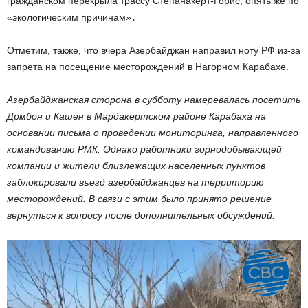
гражданском перекрыла трассу Степанакерт-Горис, опять же по
«экологическим причинам»․
Отметим, также, что вчера Азербайджан направил ноту РФ из-за
запрета на посещение месторождений в Нагорном Карабахе.
Азербайджанская сторона в субботу намеревалась посетить
Дрмбон и Кашен в Мардакертском районе Карабаха на
основании письма о проведении мониторинга, направленного
командованию РМК. Однако работники горнодобывающей
компании и жители близлежащих населенных пунктов
заблокировали въезд азербайджанцев на территорию
месторождений. В связи с этим было принято решение
вернуться к вопросу после дополнительных обсуждений.
Видеоплеер