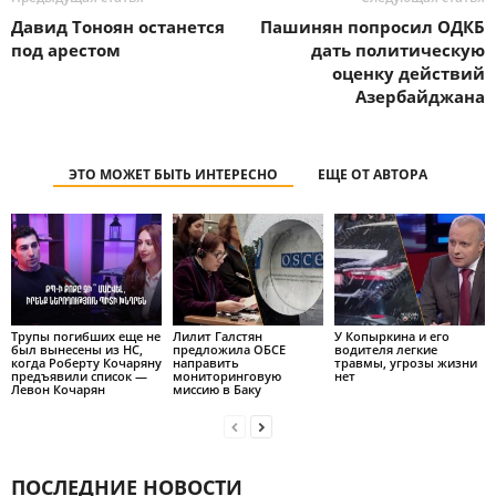
Давид Тоноян останется
Пашинян попросил ОДКБ
под арестом
дать политическую
оценку действий
Азербайджана
ЭТО МОЖЕТ БЫТЬ ИНТЕРЕСНО
ЕЩЕ ОТ АВТОРА
Трупы погибших еще не
Лилит Галстян
У Копыркина и его
был вынесены из НС,
предложила ОБСЕ
водителя легкие
когда Роберту Кочаряну
направить
травмы, угрозы жизни
предъявили список —
мониторинговую
нет
Левон Кочарян
миссию в Баку
ПОСЛЕДНИЕ НОВОСТИ