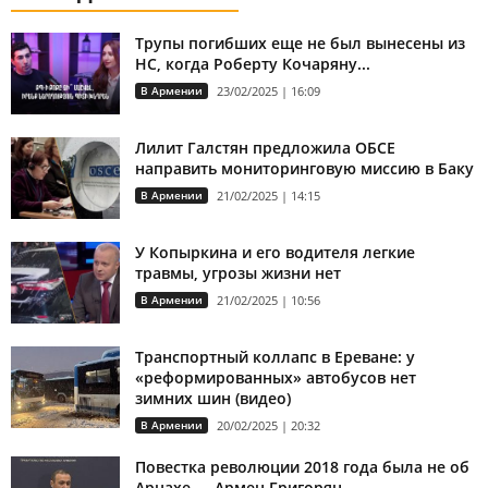
Трупы погибших еще не был вынесены из
НС, когда Роберту Кочаряну...
В Армении
23/02/2025 | 16:09
Лилит Галстян предложила ОБСЕ
направить мониторинговую миссию в Баку
В Армении
21/02/2025 | 14:15
У Копыркина и его водителя легкие
травмы, угрозы жизни нет
В Армении
21/02/2025 | 10:56
Транспортный коллапс в Ереване: у
«реформированных» автобусов нет
зимних шин (видео)
В Армении
20/02/2025 | 20:32
Повестка революции 2018 года была не об
Арцахе — Армен Григорян