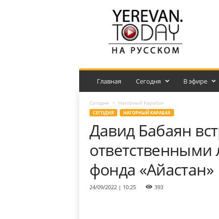
Y
e
r
e
v
a
n
.
Главная
Сегодня
В эфире
T
o
Сегодня
Нагорный Карабах
d
СЕГОДНЯ
НАГОРНЫЙ КАРАБАХ
a
Давид Бабаян вст
y
н
ответственными 
а
р
фонда «Айастан»
у
с
24/09/2022 | 10:25
393
с
к
о