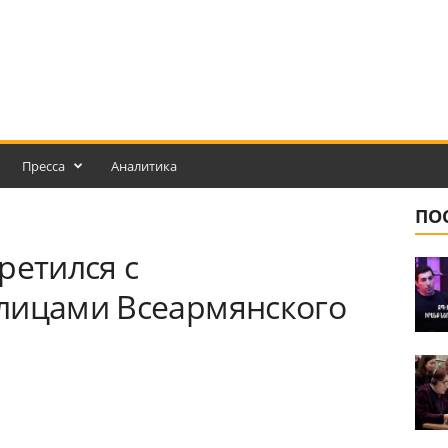
Пресса
Аналитика
ПО
ретился с
лицами Всеармянского