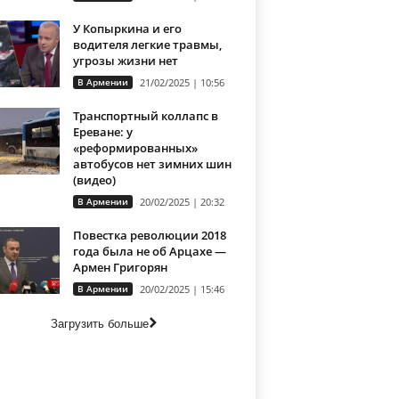
У Копыркина и его
водителя легкие травмы,
угрозы жизни нет
В Армении
21/02/2025 | 10:56
Транспортный коллапс в
Ереване: у
«реформированных»
автобусов нет зимних шин
(видео)
В Армении
20/02/2025 | 20:32
Повестка революции 2018
года была не об Арцахе —
Армен Григорян
В Армении
20/02/2025 | 15:46
Загрузить больше