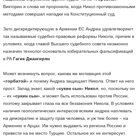
Викторин и слова не проронила, когда Никол противозаконными
методами совершал нападки на Конституционный суд.
Зато дискредитирующую в Армении ЕС Андреа удовлетворяют
так называемые судебно-правовые реформы Никола, причем в
условиях, когда главой Высшего судебного совета незаконно
назначен технолог-основатель избирательных фальсификаций
в РА
Гагик Джангирян
.
Может возникнуть вопрос, какова же мотивация этой
«
горбатой
» и почему Андреа защищает Никола. Ответ на него
прост: Запад знает, какой «
сукин сын
»
Никол
, но, поскольку он
– их «
сукин сын
», и может быть использован против России,
поэтому закрывает глаза на все беззакония Никола. В условиях
наличия геополитических интересов всяким андреа наплевать
на демократию и защиту прав человека, и уж тем более – на
Армению и Арцах. Им нужно выдавить из региона Россию и
привести на ее место Турцию. Остальное их не интересует.