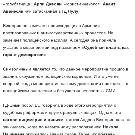
«голубятница»
Арпи Давоян
, «юрист-гинеколог»
Анаит
Аванесян
или затасканная в ГД
Лулу
.
Викторин не замечает происходящих в Армении
противоправных и антигосударственных процессов. Не
замечает полицейского насилия. А сегодня она приняла
участие в мероприятии под названием «
Судебная власть как
гарант демократии
».
Символичным является то, что данное мероприятие прошло в
здании, окруженном полицейским кордоном. И это уже не
впервой, когда мероприятие на тему демократии проходит… в
полицейском оцеплении и без участия невластных СМИ.
ГД-шный посол ЕС говорила в ходе этого мероприятия о
судебных реформах и других радужных вещах. Однако это –
наглое
лицемерие и цинизм
, так как Андреа Викторин даже не
заикнулась, когда по незаконному распоряжению
Никола
Пашиняна
окружались здания судов. Та же «
горбатая
»