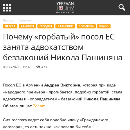
Пресса
Армения
ПРЕССА
АРМЕНИЯ
СЕГОДНЯ
В АРМЕНИИ
ПОЛИТИКА
ПРАВО
Почему «горбатый» посол ЕС
занята адвокатством
беззаконий Никола Пашиняна
08/06/2022 | 19:37
473
Посол ЕС в Армении
Андреа Викторин
, которая при виде
«народного премьера» прогибается, подобно горбатой, стала
адвокатом и «оправдателем» беззаконий
Никола Пашиняна
.
Об этом пишет
7or.am
.
Сия госпожа ведет себя подобно члену «Гражданского
договора», то есть так же, как повели бы себя