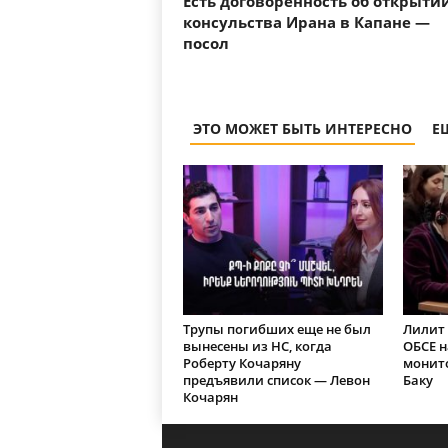
Есть договоренность об открыти
консульства Ирана в Капане —
посол
ЭТО МОЖЕТ БЫТЬ ИНТЕРЕСНО
Е
Трупы погибших еще не был
Лилит 
вынесены из НС, когда
ОБСЕ 
Роберту Кочаряну
монит
предъявили список — Левон
Баку
Кочарян