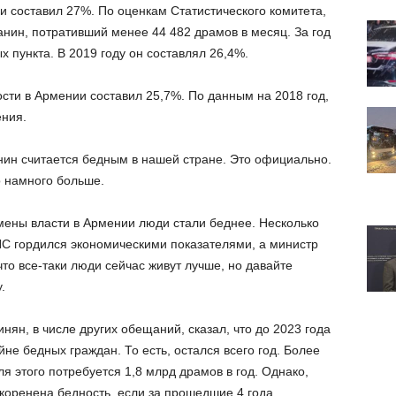
и составил 27%. По оценкам Статистического комитета,
анин, потративший менее 44 482 драмов в месяц. За год
х пункта. В 2019 году он составлял 26,4%.
ости в Армении составил 25,7%. По данным на 2018 год,
ния.
анин считается бедным в нашей стране. Это официально.
о намного больше.
смены власти в Армении люди стали беднее. Несколько
С гордился экономическими показателями, а министр
что все-таки люди сейчас живут лучше, но давайте
.
ян, в числе других обещаний, сказал, что до 2023 года
не бедных граждан. То есть, остался всего год. Более
для этого потребуется 1,8 млрд драмов в год. Однако,
искоренена бедность, если за прошедшие 4 года