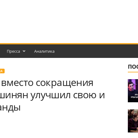
Пресса
Аналитика
ПО
КА
 вместо сокращения
шинян улучшил свою и
анды