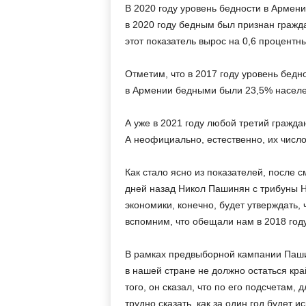
м
В 2020 году уровень бедности в Армени
в 2020 году бедным был признан гражд
этот показатель вырос на 0,6 процентны
Отметим, что в 2017 году уровень бедн
в Армении бедными были 23,5% населе
А уже в 2021 году любой третий гражд
А неофициально, естественно, их числ
Как стало ясно из показателей, после 
дней назад Никол Пашинян с трибуны Н
экономики, конечно, будет утверждать, 
вспомним, что обещали нам в 2018 году
В рамках предвыборной кампании Пашин
в нашей стране не должно остаться край
того, он сказал, что по его подсчетам, 
трудно сказать, как за один год будет 