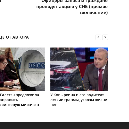
и
Офицеры запаса и граждане
проводят акцию у СНБ (прямое
включение)
ЩЕ ОТ АВТОРА
Галстян предложила
У Копыркина и его водителя
направить
легкие травмы, угрозы жизни
оринговую миссию в
нет