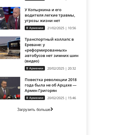
У Копыркина и его
водителя легкие травмы,
угрозы жизни нет
В Армении
21/02/2025 | 10:56
Транспортный коллапс в
Ереване: у
«реформированных»
автобусов нет зимних шин
(видео)
В Армении
20/02/2025 | 20:32
Повестка революции 2018
года была не об Арцахе —
Армен Григорян
В Армении
20/02/2025 | 15:46
Загрузить больше