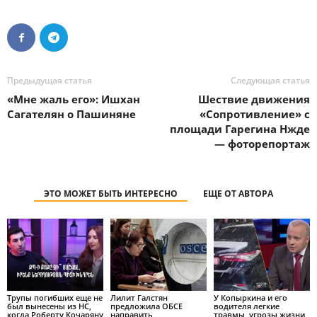
Предыдущая статья
Следующая статья
«Мне жаль его»: Ишхан
Шествие движения
Сагателян о Пашиняне
«Сопротивление» с
площади Гарегина Нжде
— фоторепортаж
ЭТО МОЖЕТ БЫТЬ ИНТЕРЕСНО
ЕЩЕ ОТ АВТОРА
Трупы погибших еще не
Лилит Галстян
У Копыркина и его
был вынесены из НС,
предложила ОБСЕ
водителя легкие
когда Роберту Кочаряну
направить
травмы, угрозы жизни