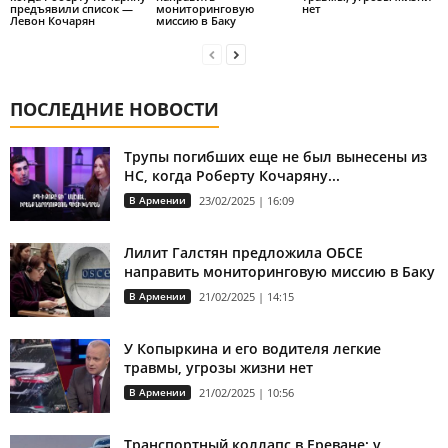
предъявили список —
мониторинговую
нет
Левон Кочарян
миссию в Баку
ПОСЛЕДНИЕ НОВОСТИ
Трупы погибших еще не был вынесены из
НС, когда Роберту Кочаряну...
В Армении
23/02/2025 | 16:09
Лилит Галстян предложила ОБСЕ
направить мониторинговую миссию в Баку
В Армении
21/02/2025 | 14:15
У Копыркина и его водителя легкие
травмы, угрозы жизни нет
В Армении
21/02/2025 | 10:56
Транспортный коллапс в Ереване: у