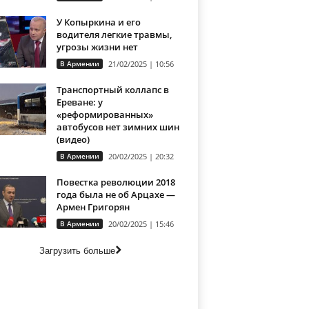
У Копыркина и его
водителя легкие травмы,
угрозы жизни нет
В Армении
21/02/2025 | 10:56
Транспортный коллапс в
Ереване: у
«реформированных»
автобусов нет зимних шин
(видео)
В Армении
20/02/2025 | 20:32
Повестка революции 2018
года была не об Арцахе —
Армен Григорян
В Армении
20/02/2025 | 15:46
Загрузить больше