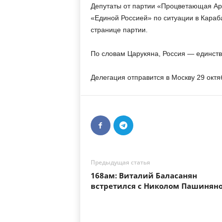
м
Депутаты от партии «Процветающая Арм
«Единой Россией» по ситуации в Караб
странице партии.
По словам Царукяна, Россия — единств
Делегация отправится в Москву 29 октя
Предыдущая статья
168ам: Виталий Баласанян
встретился с Николом Пашинян