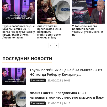
Трупы погибших еще не
Лилит Галстян
У Копыркина и его
был вынесены из НС,
предложила ОБСЕ
водителя легкие
когда Роберту Кочаряну
направить
травмы, угрозы жизни
предъявили список —
мониторинговую
нет
Левон Кочарян
миссию в Баку
ПОСЛЕДНИЕ НОВОСТИ
Трупы погибших еще не был вынесены из
НС, когда Роберту Кочаряну...
В Армении
23/02/2025 | 16:09
Лилит Галстян предложила ОБСЕ
направить мониторинговую миссию в Баку
В Армении
21/02/2025 | 14:15