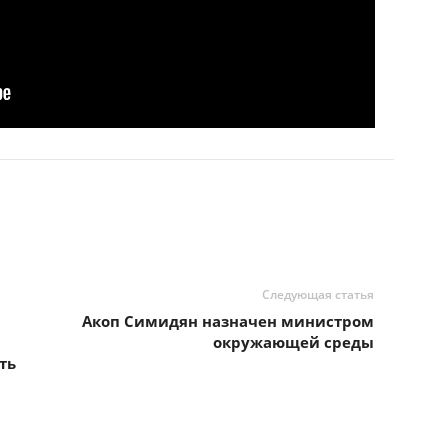
Следующая статья
Акоп Симидян назначен министром
я
окружающей среды
ть