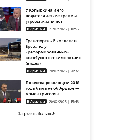
У Копыркина и его
водителя легкие травмы,
угрозы жизни нет
В Армении
21/02/2025 | 10:56
Транспортный коллапс в
Ереване: у
«реформированных»
автобусов нет зимних шин
(видео)
В Армении
20/02/2025 | 20:32
Повестка революции 2018
года была не об Арцахе —
Армен Григорян
В Армении
20/02/2025 | 15:46
Загрузить больше