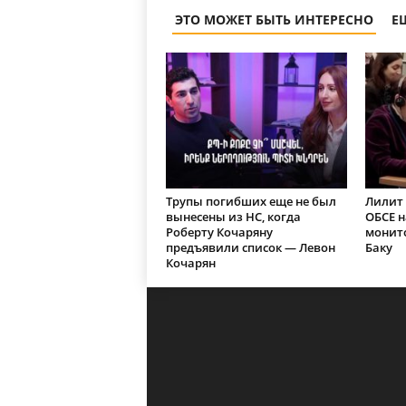
ЭТО МОЖЕТ БЫТЬ ИНТЕРЕСНО
Е
Трупы погибших еще не был
Лилит 
вынесены из НС, когда
ОБСЕ 
Роберту Кочаряну
монит
предъявили список — Левон
Баку
Кочарян