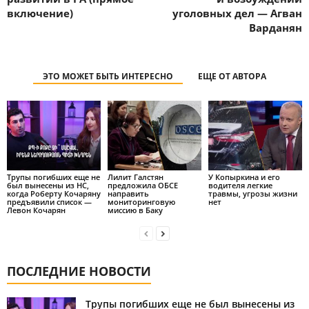
включение)
уголовных дел — Агван
Варданян
ЭТО МОЖЕТ БЫТЬ ИНТЕРЕСНО
ЕЩЕ ОТ АВТОРА
Трупы погибших еще не
Лилит Галстян
У Копыркина и его
был вынесены из НС,
предложила ОБСЕ
водителя легкие
когда Роберту Кочаряну
направить
травмы, угрозы жизни
предъявили список —
мониторинговую
нет
Левон Кочарян
миссию в Баку
ПОСЛЕДНИЕ НОВОСТИ
Трупы погибших еще не был вынесены из