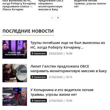
был вынесены из НС,
предложила ОБСЕ
водителя легкие
когда Роберту Кочаряну
направить
травмы, угрозы жизни
предъявили список —
мониторинговую
нет
Левон Кочарян
миссию в Баку
ПОСЛЕДНИЕ НОВОСТИ
Трупы погибших еще не был вынесены из
НС, когда Роберту Кочаряну...
В Армении
23/02/2025 | 16:09
Лилит Галстян предложила ОБСЕ
направить мониторинговую миссию в Баку
В Армении
21/02/2025 | 14:15
У Копыркина и его водителя легкие
травмы, угрозы жизни нет
В Армении
21/02/2025 | 10:56