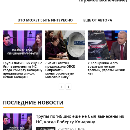
ЭТО МОЖЕТ БЫТЬ ИНТЕРЕСНО
ЕЩЕ ОТ АВТОРА
Трупы погибших еще не
Лилит Галстян
У Копыркина и его
был вынесены из НС,
предложила ОБСЕ
водителя легкие
когда Роберту Кочаряну
направить
травмы, угрозы жизни
предъявили список —
мониторинговую
нет
Левон Кочарян
миссию в Баку
ПОСЛЕДНИЕ НОВОСТИ
Трупы погибших еще не был вынесены из
НС, когда Роберту Кочаряну...
В Армении
23/02/2025 | 16:09