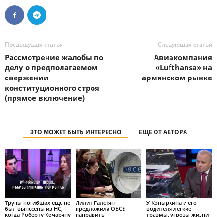
Предыдущая статья
Следующая статья
Рассмотрение жалобы по
Авиакомпания
делу о предполагаемом
«Lufthansa» на
свержении
армянском рынке
конституционного строя
(прямое включение)
ЭТО МОЖЕТ БЫТЬ ИНТЕРЕСНО
ЕЩЕ ОТ АВТОРА
Трупы погибших еще не
Лилит Галстян
У Копыркина и его
был вынесены из НС,
предложила ОБСЕ
водителя легкие
когда Роберту Кочаряну
направить
травмы, угрозы жизни