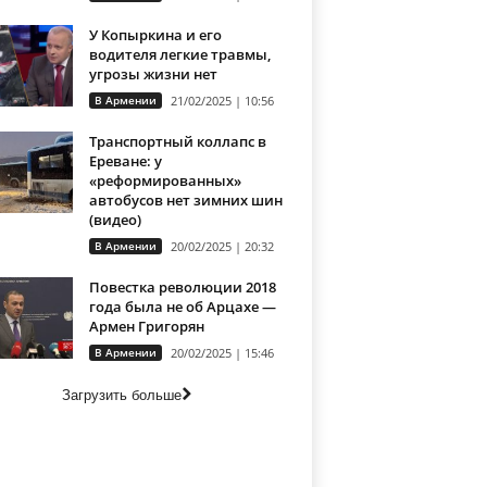
У Копыркина и его
водителя легкие травмы,
угрозы жизни нет
В Армении
21/02/2025 | 10:56
Транспортный коллапс в
Ереване: у
«реформированных»
автобусов нет зимних шин
(видео)
В Армении
20/02/2025 | 20:32
Повестка революции 2018
года была не об Арцахе —
Армен Григорян
В Армении
20/02/2025 | 15:46
Загрузить больше