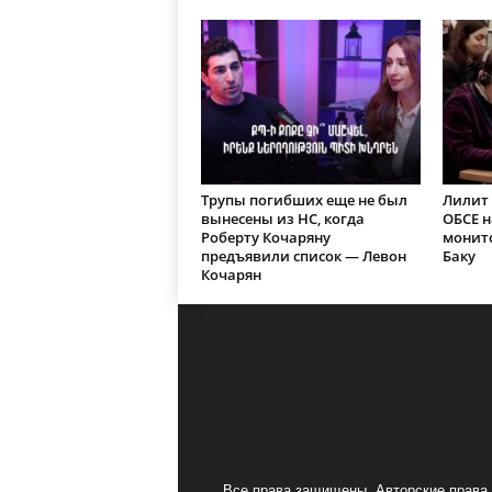
Трупы погибших еще не был
Лилит 
вынесены из НС, когда
ОБСЕ 
Роберту Кочаряну
монит
предъявили список — Левон
Баку
Кочарян
Все права защищены. Авторские права 