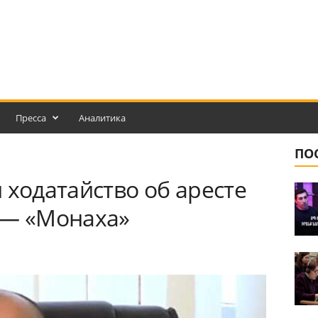
Пресса
Аналитика
ПО
 ходатайство об аресте
 — «Монаха»