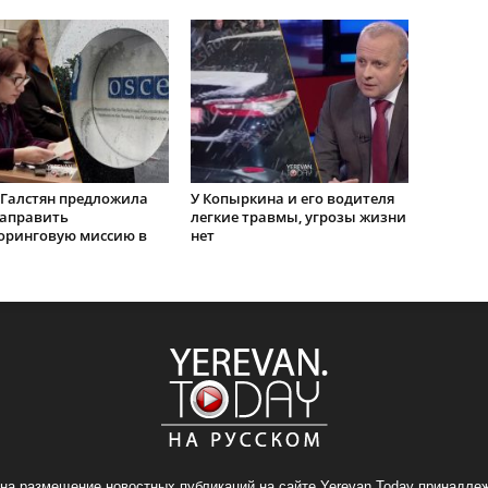
Галстян предложила
У Копыркина и его водителя
направить
легкие травмы, угрозы жизни
оринговую миссию в
нет
на размещение новостных публикаций на сайте Yerevan.Today принадлеж