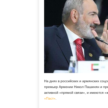
м
На днях в российских и армянских соц
премьер Армении Никол Пашинян и пре
активной «прямой связи», и имеются «ж
«Паст»
.