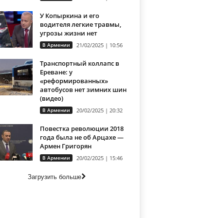
У Копыркина и его
водителя легкие травмы,
угрозы жизни нет
В Армении
21/02/2025 | 10:56
Транспортный коллапс в
Ереване: у
«реформированных»
автобусов нет зимних шин
(видео)
В Армении
20/02/2025 | 20:32
Повестка революции 2018
года была не об Арцахе —
Армен Григорян
В Армении
20/02/2025 | 15:46
Загрузить больше