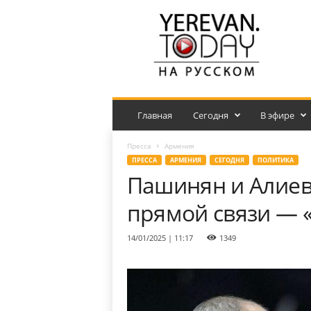
Y
e
r
e
v
a
n
.
Главная
Сегодня
В эфире
T
o
Пресса
Армения
d
ПРЕССА
АРМЕНИЯ
СЕГОДНЯ
ПОЛИТИКА
a
Пашинян и Алиев
y
н
прямой связи — 
а
р
14/01/2025 | 11:17
1349
у
с
с
к
о