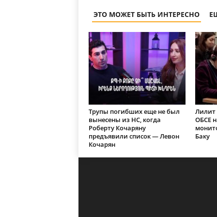
ЭТО МОЖЕТ БЫТЬ ИНТЕРЕСНО
Е
Трупы погибших еще не был
Лилит 
вынесены из НС, когда
ОБСЕ 
Роберту Кочаряну
монит
предъявили список — Левон
Баку
Кочарян