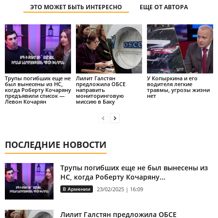
ЭТО МОЖЕТ БЫТЬ ИНТЕРЕСНО
ЕЩЕ ОТ АВТОРА
Трупы погибших еще не
Лилит Галстян
У Копыркина и его
был вынесены из НС,
предложила ОБСЕ
водителя легкие
когда Роберту Кочаряну
направить
травмы, угрозы жизни
предъявили список —
мониторинговую
нет
Левон Кочарян
миссию в Баку
ПОСЛЕДНИЕ НОВОСТИ
Трупы погибших еще не был вынесены из
НС, когда Роберту Кочаряну...
В Армении
23/02/2025 | 16:09
Лилит Галстян предложила ОБСЕ