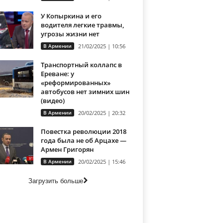
У Копыркина и его
водителя легкие травмы,
угрозы жизни нет
В Армении
21/02/2025 | 10:56
Транспортный коллапс в
Ереване: у
«реформированных»
автобусов нет зимних шин
(видео)
В Армении
20/02/2025 | 20:32
Повестка революции 2018
года была не об Арцахе —
Армен Григорян
В Армении
20/02/2025 | 15:46
Загрузить больше