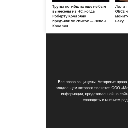
Трупы погибших еще не был
Лилит 
вынесены из НС, когда
ОБСЕ 
Роберту Кочаряну
монит
предъявили список — Левон
Баку
Кочарян
Все права защищены. Авторские права 
владельцем которого является ООО «Мед
информации, представленной на сайте
совпадать с мнением ред