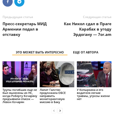
Предыдущая статья
Следующая статья
Пресс-секретарь МИД
Как Никол сдал в Праге
Армении подал в
Карабах в угоду
отставку
Эрдогану — 7or.am
ЭТО МОЖЕТ БЫТЬ ИНТЕРЕСНО
ЕЩЕ ОТ АВТОРА
Трупы погибших еще не
Лилит Галстян
У Копыркина и его
был вынесены из НС,
предложила ОБСЕ
водителя легкие
когда Роберту Кочаряну
направить
травмы, угрозы жизни
предъявили список —
мониторинговую
нет
Левон Кочарян
миссию в Баку