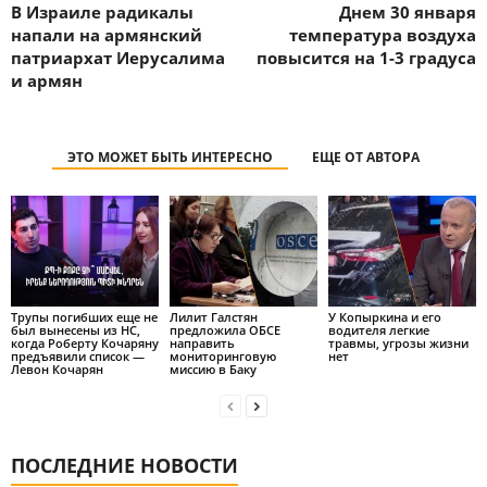
В Израиле радикалы
Днем 30 января
напали на армянский
температура воздуха
патриархат Иерусалима
повысится на 1-3 градуса
и армян
ЭТО МОЖЕТ БЫТЬ ИНТЕРЕСНО
ЕЩЕ ОТ АВТОРА
Трупы погибших еще не
Лилит Галстян
У Копыркина и его
был вынесены из НС,
предложила ОБСЕ
водителя легкие
когда Роберту Кочаряну
направить
травмы, угрозы жизни
предъявили список —
мониторинговую
нет
Левон Кочарян
миссию в Баку
ПОСЛЕДНИЕ НОВОСТИ