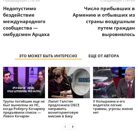
Предыдущая статья
Следующая статья
Недопустимо
Число прибывших в
бездействие
Армению и отбывших из
международного
страны воздушным
сообщества —
путем граждан
омбудсмен Арцаха
выровнялось
ЭТО МОЖЕТ БЫТЬ ИНТЕРЕСНО
ЕЩЕ ОТ АВТОРА
Трупы погибших еще не
Лилит Галстян
У Копыркина и его
был вынесены из НС,
предложила ОБСЕ
водителя легкие
когда Роберту Кочаряну
направить
травмы, угрозы жизни
предъявили список —
мониторинговую
нет
Левон Кочарян
миссию в Баку