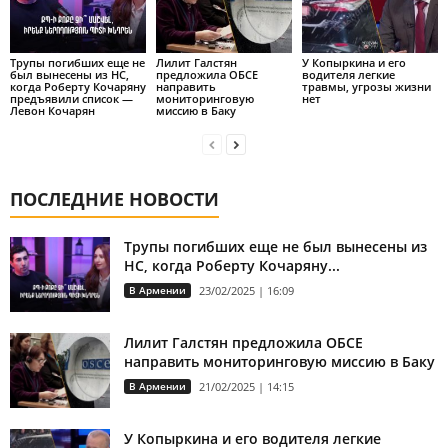
Трупы погибших еще не
Лилит Галстян
У Копыркина и его
был вынесены из НС,
предложила ОБСЕ
водителя легкие
когда Роберту Кочаряну
направить
травмы, угрозы жизни
предъявили список —
мониторинговую
нет
Левон Кочарян
миссию в Баку
ПОСЛЕДНИЕ НОВОСТИ
Трупы погибших еще не был вынесены из
НС, когда Роберту Кочаряну...
В Армении
23/02/2025 | 16:09
Лилит Галстян предложила ОБСЕ
направить мониторинговую миссию в Баку
В Армении
21/02/2025 | 14:15
У Копыркина и его водителя легкие