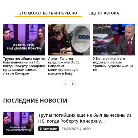
ЭТО МОЖЕТ БЫТЬ ИНТЕРЕСНО
ЕЩЕ ОТ АВТОРА
Трупы погибших еще не
Лилит Галстян
У Копыркина и его
был вынесены из НС,
предложила ОБСЕ
водителя легкие
когда Роберту Кочаряну
направить
травмы, угрозы жизни
предъявили список —
мониторинговую
нет
Левон Кочарян
миссию в Баку
ПОСЛЕДНИЕ НОВОСТИ
Трупы погибших еще не был вынесены из
НС, когда Роберту Кочаряну...
В Армении
23/02/2025 | 16:09