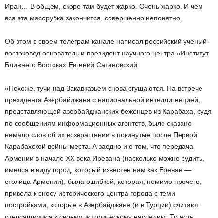
Иран… В общем, скоро там будет жарко. Очень жарко. И чем
вся эта мясорубка закончится, совершенно непонятно.
Об этом в своем телеграм-канале написал российский ученый-
востоковед основатель и президент научного центра «Институт
Ближнего Востока» Евгений Сатановский
«Похоже, тучи над Закавказьем снова сгущаются. На встрече
президента Азербайджана с национальной интеллигенцией,
представляющей азербайджанских беженцев из Карабаха, судя
по сообщениям информационных агентств, было сказано
немало слов об их возвращении в покинутые после Первой
Карабахской войны места. А заодно и о том, что передача
Армении в начале ХХ века Иревана (насколько можно судить,
имелся в виду город, который известен нам как Ереван —
столица Армении), была ошибкой, которая, помимо прочего,
привела к сносу исторического центра города с теми
постройками, которые в Азербайджане (и в Турции) считают
относящимися к своему историческому наследию. То есть