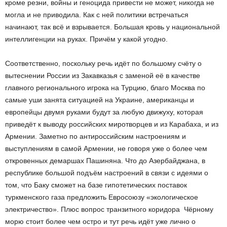
кроме резни, войны и геноцида привести не может, никогда не
могла и не приводила. Как с ней политики встречаться
начинают, так всё и взрывается. Большая кровь у национальной
интеллигенции на руках. Причём у какой угодно.
Соответственно, поскольку речь идёт по большому счёту о
вытеснении России из Закавказья с заменой её в качестве
главного регионального игрока на Турцию, благо Москва по
самые уши занята ситуацией на Украине, американцы и
европейцы двумя руками будут за любую движуху, которая
приведёт к выводу российских миротворцев и из Карабаха, и из
Армении. Заметно по антироссийским настроениям и
выступлениям в самой Армении, не говоря уже о более чем
откровенных демаршах Пашиняна. Что до Азербайджана, в
республике большой подъём настроений в связи с идеями о
том, что Баку сможет на базе гипотетических поставок
туркменского газа предложить Евросоюзу «экологическое
электричество». Плюс вопрос транзитного коридора Чёрному
морю стоит более чем остро и тут речь идёт уже лично о