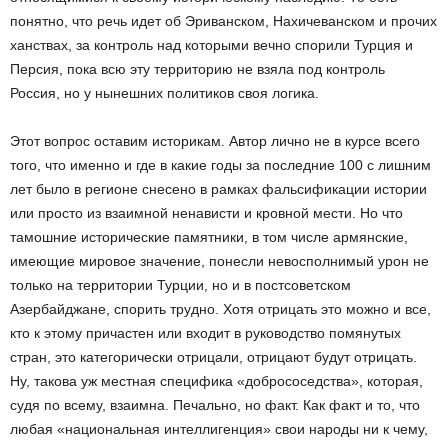
понятно, что речь идет об Эриванском, Нахичеванском и прочих
ханствах, за контроль над которыми вечно спорили Турция и
Персия, пока всю эту территорию не взяла под контроль
Россия, но у нынешних политиков своя логика.
Этот вопрос оставим историкам. Автор лично не в курсе всего
того, что именно и где в какие годы за последние 100 с лишним
лет было в регионе снесено в рамках фальсификации истории
или просто из взаимной ненависти и кровной мести. Но что
тамошние исторические памятники, в том числе армянские,
имеющие мировое значение, понесли невосполнимый урон не
только на территории Турции, но и в постсоветском
Азербайджане, спорить трудно. Хотя отрицать это можно и все,
кто к этому причастен или входит в руководство помянутых
стран, это категорически отрицали, отрицают будут отрицать.
Ну, такова уж местная специфика «добрососедства», которая,
судя по всему, взаимна. Печально, но факт. Как факт и то, что
любая «национальная интеллигенция» свои народы ни к чему,