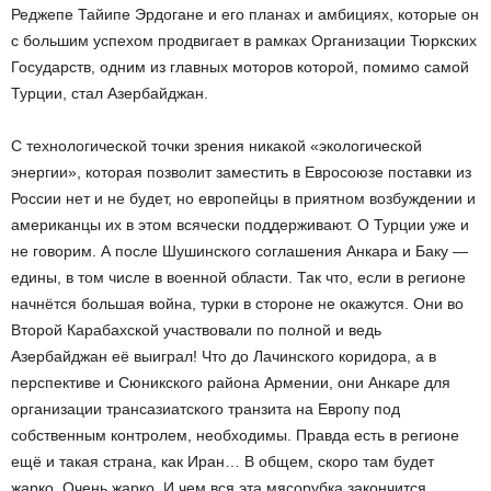
Реджепе Тайипе Эрдогане и его планах и амбициях, которые он
с большим успехом продвигает в рамках Организации Тюркских
Государств, одним из главных моторов которой, помимо самой
Турции, стал Азербайджан.
С технологической точки зрения никакой «экологической
энергии», которая позволит заместить в Евросоюзе поставки из
России нет и не будет, но европейцы в приятном возбуждении и
американцы их в этом всячески поддерживают. О Турции уже и
не говорим. А после Шушинского соглашения Анкара и Баку —
едины, в том числе в военной области. Так что, если в регионе
начнётся большая война, турки в стороне не окажутся. Они во
Второй Карабахской участвовали по полной и ведь
Азербайджан её выиграл! Что до Лачинского коридора, а в
перспективе и Сюникского района Армении, они Анкаре для
организации трансазиатского транзита на Европу под
собственным контролем, необходимы. Правда есть в регионе
ещё и такая страна, как Иран… В общем, скоро там будет
жарко. Очень жарко. И чем вся эта мясорубка закончится,